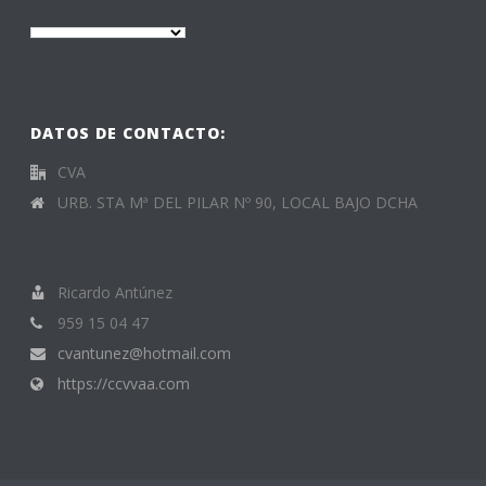
DATOS DE CONTACTO:
CVA
URB. STA Mª DEL PILAR Nº 90, LOCAL BAJO DCHA
Ricardo Antúnez
959 15 04 47
cvantunez@hotmail.com
https://ccvvaa.com