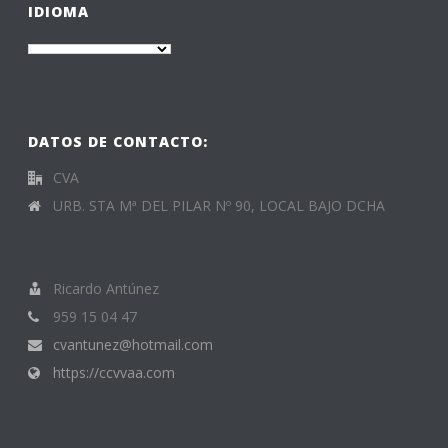
IDIOMA
DATOS DE CONTACTO:
CVA
URB. STA Mª DEL PILAR Nº 90, LOCAL BAJO DCHA
Ricardo Antúnez
959 15 04 47
cvantunez@hotmail.com
https://ccvvaa.com