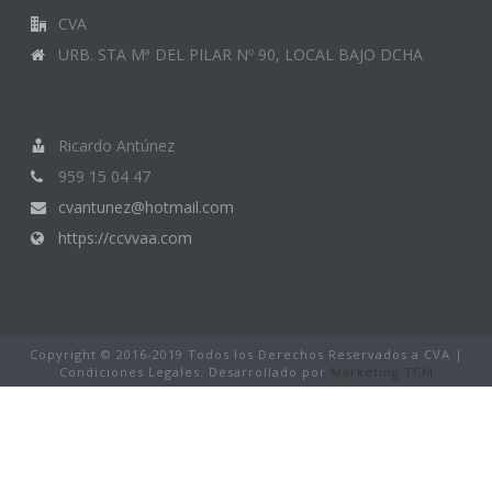
CVA
URB. STA Mª DEL PILAR Nº 90, LOCAL BAJO DCHA
Ricardo Antúnez
959 15 04 47
cvantunez@hotmail.com
https://ccvvaa.com
Copyright © 2016-2019 Todos los Derechos Reservados a CVA |
Condiciones Legales. Desarrollado por
Marketing TCM