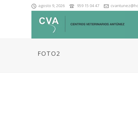
agosto 9, 2026
959 15 04 47
cvantunez@ho
FOTO2