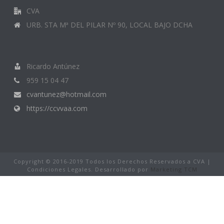
CVA
URB. STA Mª DEL PILAR Nº 90, LOCAL BAJO DCHA
Ricardo Antúnez
959 15 04 47
cvantunez@hotmail.com
https://ccvvaa.com
Copyright © 2016-2019 Todos los Derechos Reservados a CVA |
Condiciones Legales. Desarrollado por
Marketing TCM