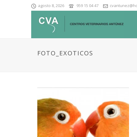
agosto 8, 2026
959 15 04 47
cvantunez@ho
FOTO_EXOTICOS