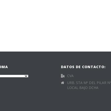
IOMA
DATOS DE CONTACTO:
CVA
URB. STA Mª DEL PILAR Nº
LOCAL BAJO DCHA