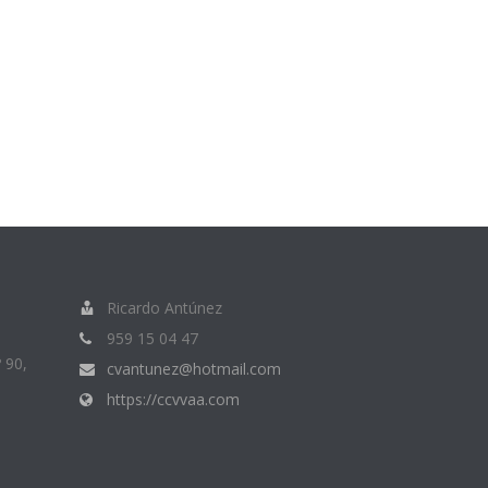
Ricardo Antúnez
959 15 04 47
 90,
cvantunez@hotmail.com
https://ccvvaa.com