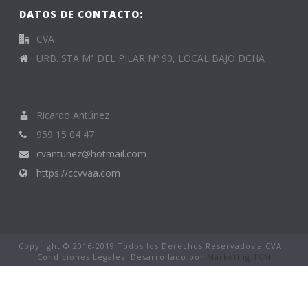
DATOS DE CONTACTO:
CVA
URB. STA Mª DEL PILAR Nº 90, LOCAL BAJO DCHA
Ricardo Antúnez
959 15 04 47
cvantunez@hotmail.com
https://ccvvaa.com
Copyright © 2016-2019 Todos los Derechos Reservados a CVA |
Condiciones Legales. Desarrollado por
Marketing TCM